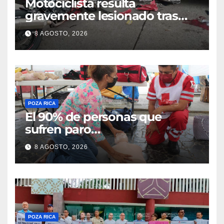
Motociclista resulta
gravemente lesionado tras
choque en la colonia Ricardo
8 AGOSTO, 2026
Flores Magón
POZA RICA
El 90% de personas que
sufren paro
cardiorrespiratorio mueren
8 AGOSTO, 2026
POZA RICA