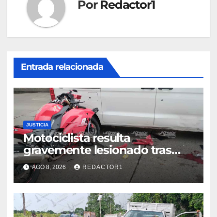
Por
Redactor1
Entrada relacionada
JUSTICIA
Motociclista resulta
gravemente lesionado tras
choque en la colonia Ricardo
AGO 8, 2026
REDACTOR1
Flores Magón