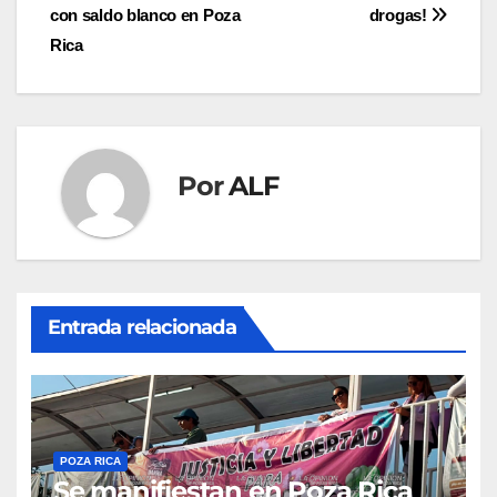
con saldo blanco en Poza
drogas!
de
Rica
entradas
Por
ALF
Entrada relacionada
POZA RICA
Se manifiestan en Poza Rica