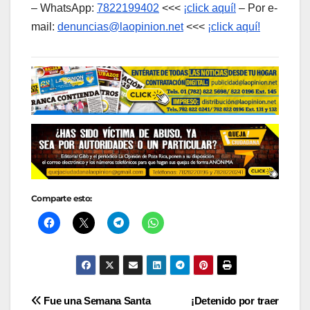
– WhatsApp:
7822199402
<<<
¡click aquí!
– Por e-
mail:
denuncias@laopinion.net
<<<
¡click aquí!
Comparte esto:
Navegación
Fue una Semana Santa
¡Detenido por traer