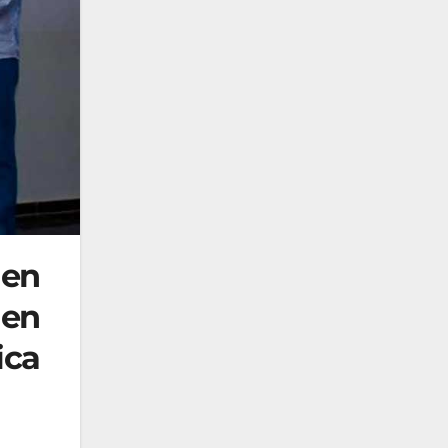
 en
 en
ica