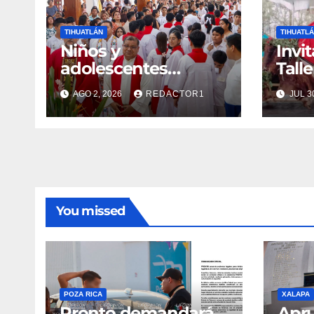
TIHUATLÁN
TIHUATL
Niños y
Invi
adolescentes
Tall
fortalecieron su fe
la V
AGO 2, 2026
REDACTOR1
JUL 3
You missed
POZA RICA
XALAPA
Pronto demandará
Apr