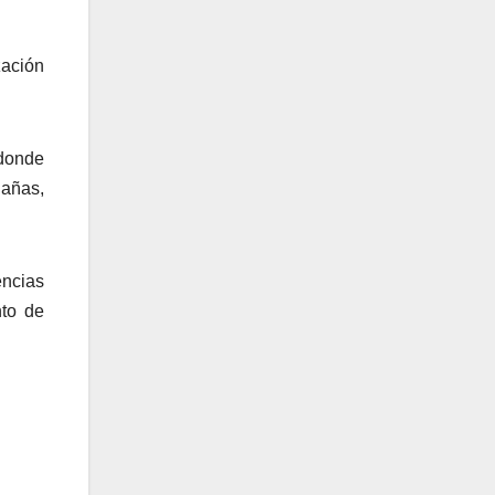
zación
.
 donde
Cañas,
ncias
nto de