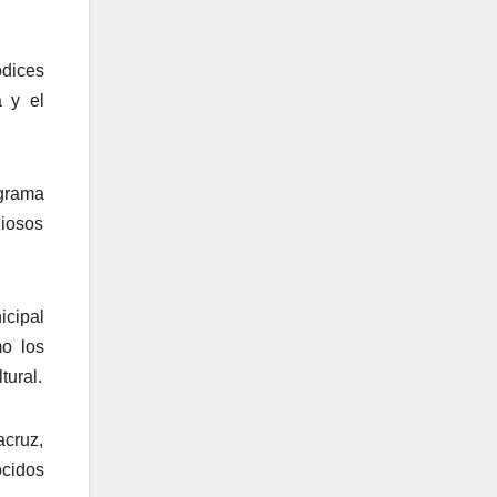
ódices
a y el
grama
liosos
icipal
mo los
tural.
cruz,
ocidos