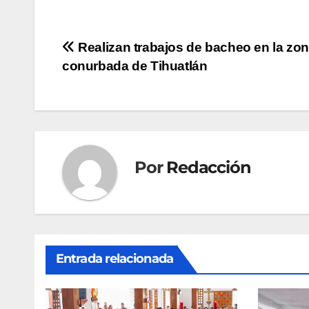
Navegación
Realizan trabajos de bacheo en la zo
conurbada de Tihuatlán
de
entradas
Por
Redacción
Entrada relacionada