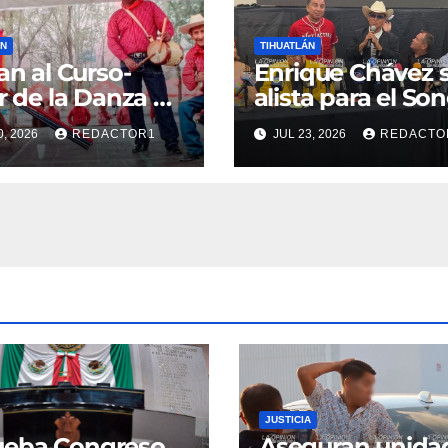
ÁN
TIHUATLÁN
tan al Curso-
Enrique Chávez 
er de la Danza de
alista para el So
aca
Fest ADEEM Lati
0, 2026
REDACTOR1
JUL 23, 2026
REDACTO
JUSTICIA
ueba Congreso
Aseguran unida