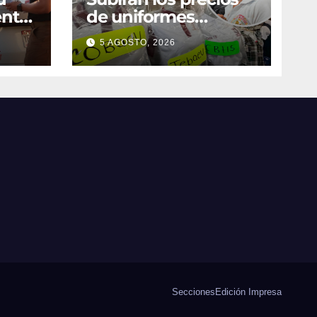
ente
de uniformes
te
escolares; ajustan
5 AGOSTO, 2026
l en
promociones
ico
Secciones
Edición Impresa