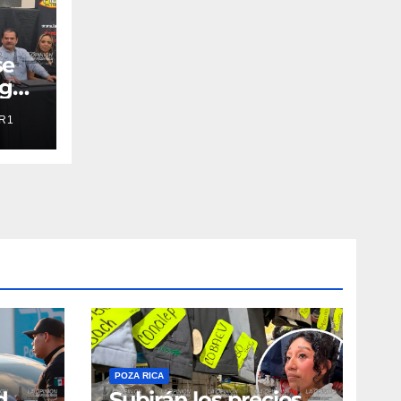
se
ng
na
R1
POZA RICA
d
Subirán los precios