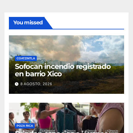
You missed
COATZINTLA
Sofocan incendio registrado
en barrio Xico
8 AGOSTO, 2026
POZA RICA