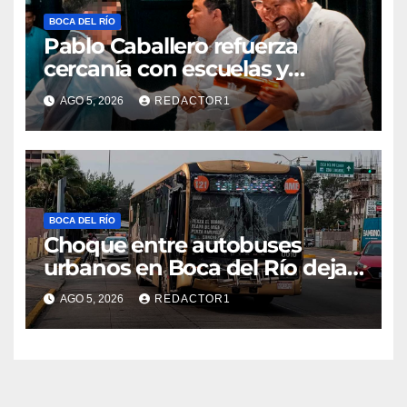
BOCA DEL RÍO
Pablo Caballero refuerza
cercanía con escuelas y
gestiona peticiones ante
AGO 5, 2026
REDACTOR1
Ayuntamiento
BOCA DEL RÍO
Choque entre autobuses
urbanos en Boca del Río deja
tres pasajeros con golpes
AGO 5, 2026
REDACTOR1
leves