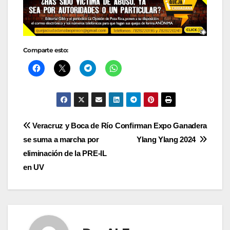
Comparte esto:
Navegación
Veracruz y Boca de Río
Confirman Expo Ganadera
se suma a marcha por
Ylang Ylang 2024
de
eliminación de la PRE-IL
entradas
en UV