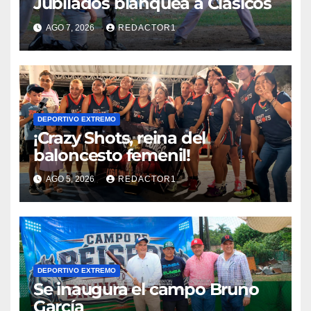
Jubilados blanquea a Clásicos
AGO 7, 2026
REDACTOR1
DEPORTIVO EXTREMO
¡Crazy Shots, reina del
baloncesto femenil!
AGO 5, 2026
REDACTOR1
DEPORTIVO EXTREMO
Se inaugura el campo Bruno
García